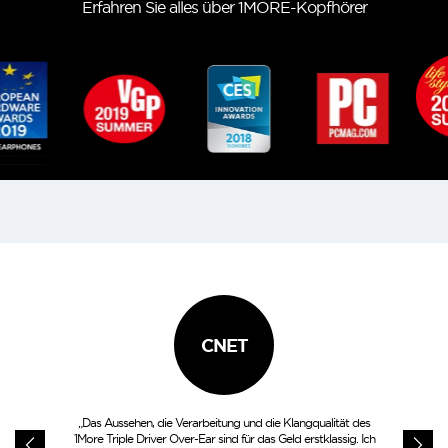
Erfahren Sie alles über 1MORE-Kopfhörer
FORBES
GAMER
„Für ausgedehnte, ernsthafte Musikhörsitzungen gibt es nichts
Besseres als einen guten Over-Ear-Kopfhörer. Sie haben