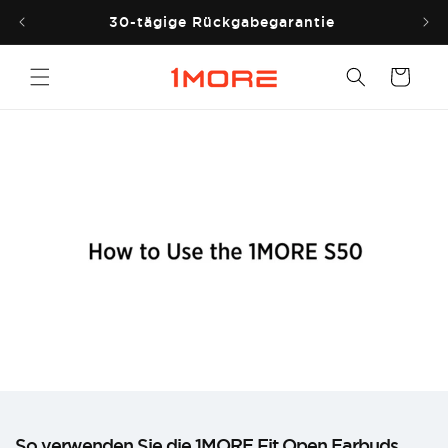
Direkt
zum
30-tägige Rückgabegarantie
Inhalt
Warenkorb
So verwenden Sie die 1MORE Fit Open Earbuds